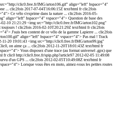
src="http://clic0.free.fr/IMG/arton106.gif" align="left" hspace="4"
ne ...
clic2fois
2017-07-04T16:06:15Z
text/html
fr
clic2fois
"4"> Ce vélo s'exprime dans la nature ...
clic2fois
2016-05-
.jpg" align="left" hspace="4" vspace="4"> Question de base des
-02-10 21:21:29
<img src="http://clic0.free.fr/IMG/arton102.png"
 toujours !
clic2fois
2016-02-10T20:21:29Z
text/html
fr
clic2fois
="4"> J'suis ben content de ce vélo de la gamme Lapierre ...
clic2fois
arton100.gif" align="left" hspace="4" vspace="4"> Pas mal ! Track
-11-20 19:01:43
<img src="http://clic0.free.fr/IMG/arton99.jpg"
ic0, on aime ça ...
clic2fois
2012-11-20T18:01:43Z
text/html
fr
vspace="4"> Vous disposez d'une trace (au format universel .gpx) que
ml
fr
clic0
http://clic0.free.fr/spip.php?article97
2012-02-05 11:49:08
urvu d'un GPS ...
clic2fois
2012-02-05T10:49:08Z
text/html
fr
vspace="4"> Lorsque vous êtes en moto, aimez-vous les petites routes