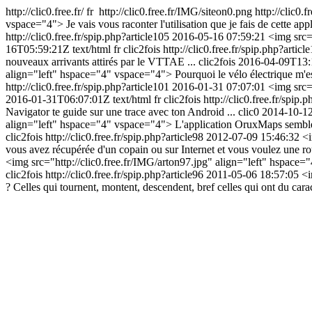
http://clic0.free.fr/
fr
http://clic0.free.fr/IMG/siteon0.png
http://clic0.f
vspace="4"> Je vais vous raconter l'utilisation que je fais de cette a
http://clic0.free.fr/spip.php?article105
2016-05-16 07:59:21
<img src=
16T05:59:21Z
text/html
fr
clic2fois
http://clic0.free.fr/spip.php?artic
nouveaux arrivants attirés par le VTTAE ...
clic2fois
2016-04-09T13:
align="left" hspace="4" vspace="4"> Pourquoi le vélo électrique m'e
http://clic0.free.fr/spip.php?article101
2016-01-31 07:07:01
<img src=
2016-01-31T06:07:01Z
text/html
fr
clic2fois
http://clic0.free.fr/spip.
Navigator te guide sur une trace avec ton Android ...
clic0
2014-10-1
align="left" hspace="4" vspace="4"> L'application OruxMaps semble avo
clic2fois
http://clic0.free.fr/spip.php?article98
2012-07-09 15:46:32
<i
vous avez récupérée d'un copain ou sur Internet et vous voulez une r
<img src="http://clic0.free.fr/IMG/arton97.jpg" align="left" hspac
clic2fois
http://clic0.free.fr/spip.php?article96
2011-05-06 18:57:05
<i
? Celles qui tournent, montent, descendent, bref celles qui ont du cara