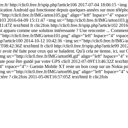
ree.fr/
http://clic0.free.fr/spip.php?article106
2017-07-04 18:06:15
<img 
pplication Android qui fonctionne depuis quelques années sur mon télépho
"http://clic0.free.fr/IMG/arton105.jpg" align="left" hspace="4" vspace=
le103
2016-04-09 15:11:47
<img src="http://clic0.free.fr/IMG/arton103
11:47Z
text/html
fr
clic2fois
http://clic0.free.fr/spip.php?article102
2016
st apparu comme une solution intéressante ? Une rencontre ... Comment
"http://clic0.free.fr/IMG/arton101.png" align="left" hspace="4" vspace
php?article100
2014-10-12 10:42:36
<img src="http://clic0.free.fr/IMG/
2T08:42:36Z
text/html
fr
clic0
http://clic0.free.fr/spip.php?article99
2012
ir été faite pour ceux qui se baladent. Qu'à cela ne tienne, ici, sur Cl
mg src="http://clic0.free.fr/IMG/arton98.gif" align="left" hspace="4" 
oute pour être guidé par votre GPS
clic0
2012-07-09T13:46:32Z
text/ht
e="4" vspace="4"> Garmin Mobile XT reste un bon coup sur un Nokia po
mg src="http://clic0.free.fr/IMG/arton96.jpg" align="left" hspace="4" 
ctère ?
clic2fois
2011-05-06T16:57:05Z
text/html
fr
clic2fois